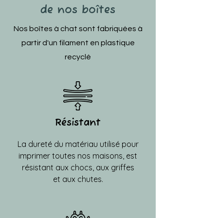
de nos boîtes
Nos boîtes à chat sont fabriquées à
partir d'un filament en plastique
recyclé
Résistant
La dureté du matériau utilisé pour
imprimer toutes nos maisons, est
résistant aux chocs, aux griffes
et aux chutes.